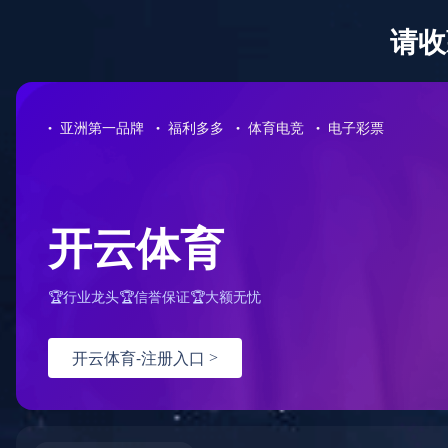
星空网页版在线登录
公司简介
荣誉资质
