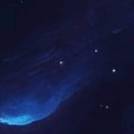
公司新闻
业内动态
联系我们
联系方式
客户留言

星空网页版在线登录
公司简介
荣誉资质

企业资质
企业专利
企业荣誉
企业业绩

市政工程业绩
公路业绩工程业绩
电力工程业绩
水利工程
业绩展示
新闻中心

公司新闻
业内动态
联系我们

联系方式
客户留言

市政工程