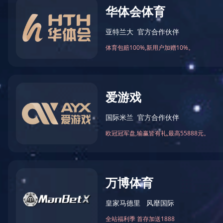
荣誉资质
企业资质
企业专利
企业荣誉
企业业绩
